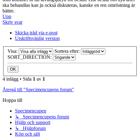
ska behandlas kan ju också diskuteras, kanske en ren omröstning är
bättre.
Upp
Skriv svar
Skicka tråd via e-post
Utskriftsvänlig version
Visa:
Sortera efter:
SORT_DIRECTION:
4 inlägg • Sida
1
av
1
Återgå till "Specimencupens forum"
Hoppa till
Specimencupen
↳ Specimencupens forum
Hjälp och support
↳ Hjälpforum
Köp och sälj