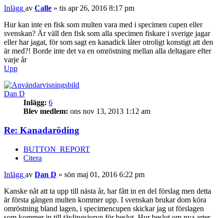
Inlägg
av
Calle
»
tis apr 26, 2016 8:17 pm
Hur kan inte en fisk som multen vara med i specimen cupen eller
svenskan? Är väll den fisk som alla specimen fiskare i sverige jagar
eller har jagat, för som sagt en kanadick låter otroligt konstigt att den
är med?! Borde inte det va en omröstning mellan alla deltagare efter
varje år
Upp
Dan D
Inlägg:
6
Blev medlem:
ons nov 13, 2013 1:12 am
Re: Kanadaröding
BUTTON_REPORT
Citera
Inlägg
av
Dan D
»
sön maj 01, 2016 6:22 pm
Kanske nåt att ta upp till nästa år, har fått in en del förslag men detta
är första gången multen kommer upp. I svenskan brukar dom köra
omröstning bland lagen, i specimencupen skickar jag ut förslagen
som kommer in till tävlingsjuryn för beslut. Hur beslut om nya arter