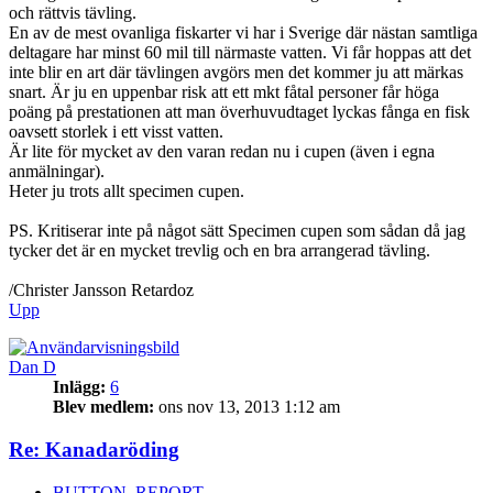
och rättvis tävling.
En av de mest ovanliga fiskarter vi har i Sverige där nästan samtliga
deltagare har minst 60 mil till närmaste vatten. Vi får hoppas att det
inte blir en art där tävlingen avgörs men det kommer ju att märkas
snart. Är ju en uppenbar risk att ett mkt fåtal personer får höga
poäng på prestationen att man överhuvudtaget lyckas fånga en fisk
oavsett storlek i ett visst vatten.
Är lite för mycket av den varan redan nu i cupen (även i egna
anmälningar).
Heter ju trots allt specimen cupen.
PS. Kritiserar inte på något sätt Specimen cupen som sådan då jag
tycker det är en mycket trevlig och en bra arrangerad tävling.
/Christer Jansson Retardoz
Upp
Dan D
Inlägg:
6
Blev medlem:
ons nov 13, 2013 1:12 am
Re: Kanadaröding
BUTTON_REPORT