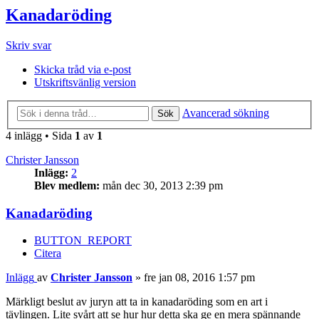
Kanadaröding
Skriv svar
Skicka tråd via e-post
Utskriftsvänlig version
Avancerad sökning
Sök
4 inlägg • Sida
1
av
1
Christer Jansson
Inlägg:
2
Blev medlem:
mån dec 30, 2013 2:39 pm
Kanadaröding
BUTTON_REPORT
Citera
Inlägg
av
Christer Jansson
»
fre jan 08, 2016 1:57 pm
Märkligt beslut av juryn att ta in kanadaröding som en art i
tävlingen. Lite svårt att se hur hur detta ska ge en mera spännande