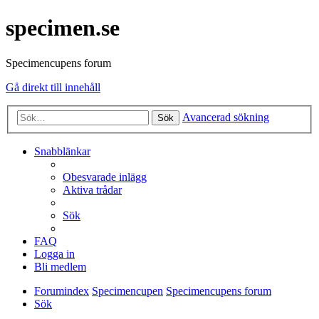
specimen.se
Specimencupens forum
Gå direkt till innehåll
Avancerad sökning
Sök
Snabblänkar
Obesvarade inlägg
Aktiva trådar
Sök
FAQ
Logga in
Bli medlem
Forumindex
Specimencupen
Specimencupens forum
Sök