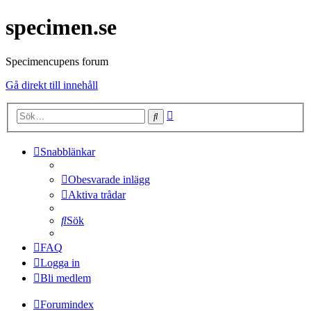
specimen.se
Specimencupens forum
Gå direkt till innehåll
Avancerad
Sök
sökning
Snabblänkar
Obesvarade inlägg
Aktiva trådar
Sök
FAQ
Logga in
Bli medlem
Forumindex