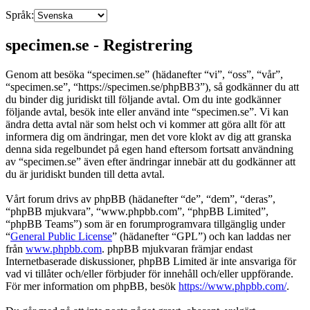
Språk:
specimen.se - Registrering
Genom att besöka “specimen.se” (hädanefter “vi”, “oss”, “vår”,
“specimen.se”, “https://specimen.se/phpBB3”), så godkänner du att
du binder dig juridiskt till följande avtal. Om du inte godkänner
följande avtal, besök inte eller använd inte “specimen.se”. Vi kan
ändra detta avtal när som helst och vi kommer att göra allt för att
informera dig om ändringar, men det vore klokt av dig att granska
denna sida regelbundet på egen hand eftersom fortsatt användning
av “specimen.se” även efter ändringar innebär att du godkänner att
du är juridiskt bunden till detta avtal.
Vårt forum drivs av phpBB (hädanefter “de”, “dem”, “deras”,
“phpBB mjukvara”, “www.phpbb.com”, “phpBB Limited”,
“phpBB Teams”) som är en forumprogramvara tillgänglig under
“
General Public License
” (hädanefter “GPL”) och kan laddas ner
från
www.phpbb.com
. phpBB mjukvaran främjar endast
Internetbaserade diskussioner, phpBB Limited är inte ansvariga för
vad vi tillåter och/eller förbjuder för innehåll och/eller uppförande.
För mer information om phpBB, besök
https://www.phpbb.com/
.