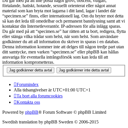
Du går med på att inte posta något grovt, obscent, vulgärt,
förtalande, hatiskt, hotande, sexuellt orienterat eller något annat
material som kan bryta mot lagarna i ditt land, lagar i landet där
“specimen.se” finns, eller internationell lag. Om du bryter mot detta
så kan det leda till omedelbar och permanent bannlysning samt att vi
kontaktar din Internetleverantör. IP-adressen för alla inlägg sparas.
Du går med på att “specimen.se” har rätten att ta bort, redigera, flytta
eller stänga vilka trådar som helst, när som helst. Som användare
godkänner du att all information du skriver in sparas i en databas.
Denna information kommer inte att delges till någon tredje part utan
ditt samtycke, men varken “specimen.se” eller phpBB kan hållas
ansvariga för eventuella intrångsförsök som kan leda till att
information komprometteras.
Forumindex
Alla tidsangivelser är UTC+01:00 UTC+1
Ta bort alla forumcookies
Kontakta oss
Powered by
phpBB
® Forum Software © phpBB Limited
Swedish translation by phpBB Sweden © 2006-2015