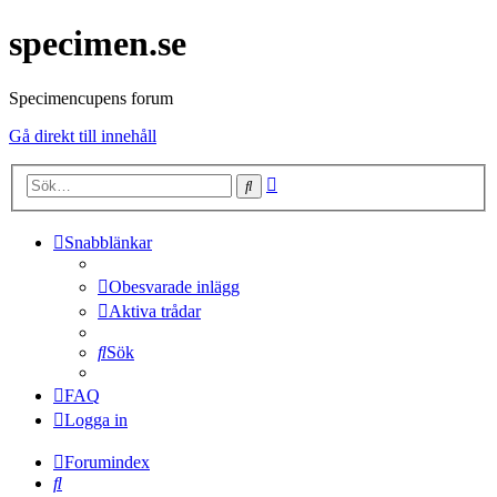
specimen.se
Specimencupens forum
Gå direkt till innehåll
Avancerad
Sök
sökning
Snabblänkar
Obesvarade inlägg
Aktiva trådar
Sök
FAQ
Logga in
Forumindex
Sök