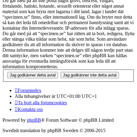
Du går med på att inte posta något grovt, obscent, vulgärt,
förtalande, hatiskt, hotande, sexuellt orienterat eller något annat
material som kan bryta mot lagarna i ditt land, lagar i landet där
“specimen.se” finns, eller internationell lag. Om du bryter mot detta
så kan det leda till omedelbar och permanent bannlysning samt att vi
kontaktar din Internetleverantör. IP-adressen för alla inlägg sparas.
Du går med på att “specimen.se” har rätten att ta bort, redigera, flytta
eller stänga vilka trådar som helst, när som helst. Som användare
godkänner du att all information du skriver in sparas i en databas.
Denna information kommer inte att delges till någon tredje part utan
ditt samtycke, men varken “specimen.se” eller phpBB kan hållas
ansvariga för eventuella intrångsförsök som kan leda till att
information komprometteras.
Forumindex
Alla tidsangivelser är UTC+01:00 UTC+1
Ta bort alla forumcookies
Kontakta oss
Powered by
phpBB
® Forum Software © phpBB Limited
Swedish translation by phpBB Sweden © 2006-2015