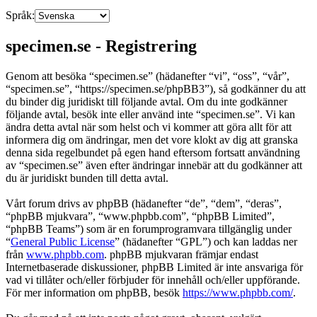
Språk:
specimen.se - Registrering
Genom att besöka “specimen.se” (hädanefter “vi”, “oss”, “vår”,
“specimen.se”, “https://specimen.se/phpBB3”), så godkänner du att
du binder dig juridiskt till följande avtal. Om du inte godkänner
följande avtal, besök inte eller använd inte “specimen.se”. Vi kan
ändra detta avtal när som helst och vi kommer att göra allt för att
informera dig om ändringar, men det vore klokt av dig att granska
denna sida regelbundet på egen hand eftersom fortsatt användning
av “specimen.se” även efter ändringar innebär att du godkänner att
du är juridiskt bunden till detta avtal.
Vårt forum drivs av phpBB (hädanefter “de”, “dem”, “deras”,
“phpBB mjukvara”, “www.phpbb.com”, “phpBB Limited”,
“phpBB Teams”) som är en forumprogramvara tillgänglig under
“
General Public License
” (hädanefter “GPL”) och kan laddas ner
från
www.phpbb.com
. phpBB mjukvaran främjar endast
Internetbaserade diskussioner, phpBB Limited är inte ansvariga för
vad vi tillåter och/eller förbjuder för innehåll och/eller uppförande.
För mer information om phpBB, besök
https://www.phpbb.com/
.