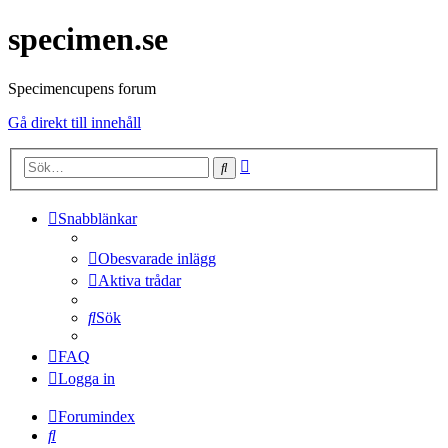
specimen.se
Specimencupens forum
Gå direkt till innehåll
Avancerad
Sök
sökning
Snabblänkar
Obesvarade inlägg
Aktiva trådar
Sök
FAQ
Logga in
Forumindex
Sök