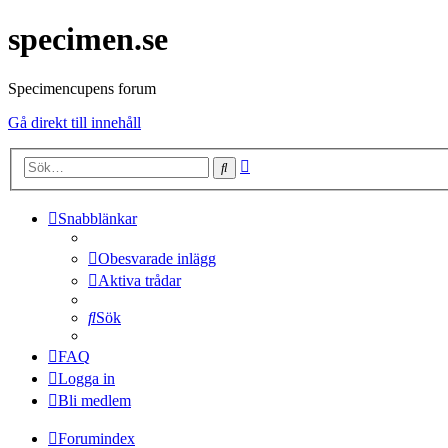
specimen.se
Specimencupens forum
Gå direkt till innehåll
Avancerad
Sök
sökning
Snabblänkar
Obesvarade inlägg
Aktiva trådar
Sök
FAQ
Logga in
Bli medlem
Forumindex