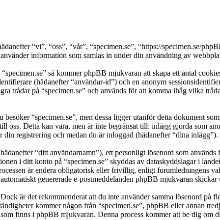
 (hädanefter “vi”, “oss”, “vår”, “specimen.se”, “https://specimen.se/
nder information som samlas in under din användning av webbplatse
a “specimen.se” så kommer phpBB mjukvaran att skapa ett antal cookies, 
dentifierare (hädanefter “användar-id”) och en anonym sessionsidentifier
 trådar på “specimen.se” och används för att komma ihåg vilka trådar so
besöker “specimen.se”, men dessa ligger utanför detta dokument som e
till oss. Detta kan vara, men är inte begränsat till: inlägg gjorda som 
r din registrering och medan du är inloggad (hädanefter “dina inlägg”).
(hädanefter “ditt användarnamn”), ett personligt lösenord som används fö
ationen i ditt konto på “specimen.se” skyddas av dataskyddslagar i lande
cessen är endera obligatorisk eller frivillig, enligt forumledningens val
lka automatiskt genererade e-postmeddelanden phpBB mjukvaran skickar u
t. Dock är det rekommenderat att du inte använder samma lösenord på fler
ändigheter kommer någon från “specimen.se”, phpBB eller annan tredje p
en som finns i phpBB mjukvaran. Denna process kommer att be dig om 