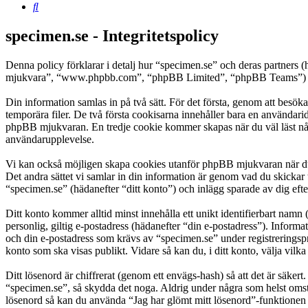
Sök
specimen.se - Integritetspolicy
Denna policy förklarar i detalj hur “specimen.se” och deras partners
mjukvara”, “www.phpbb.com”, “phpBB Limited”, “phpBB Teams”) anvä
Din information samlas in på två sätt. För det första, genom att besök
temporära filer. De två första cookisarna innehåller bara en användari
phpBB mjukvaran. En tredje cookie kommer skapas när du väl läst några
användarupplevelse.
Vi kan också möjligen skapa cookies utanför phpBB mjukvaran när du 
Det andra sättet vi samlar in din information är genom vad du skickar 
“specimen.se” (hädanefter “ditt konto”) och inlägg sparade av dig efte
Ditt konto kommer alltid minst innehålla ett unikt identifierbart namn 
personlig, giltig e-postadress (hädanefter “din e-postadress”). Inform
och din e-postadress som krävs av “specimen.se” under registreringspro
konto som ska visas publikt. Vidare så kan du, i ditt konto, välja vi
Ditt lösenord är chiffrerat (genom ett envägs-hash) så att det är säker
“specimen.se”, så skydda det noga. Aldrig under några som helst omst
lösenord så kan du använda “Jag har glömt mitt lösenord”-funktion