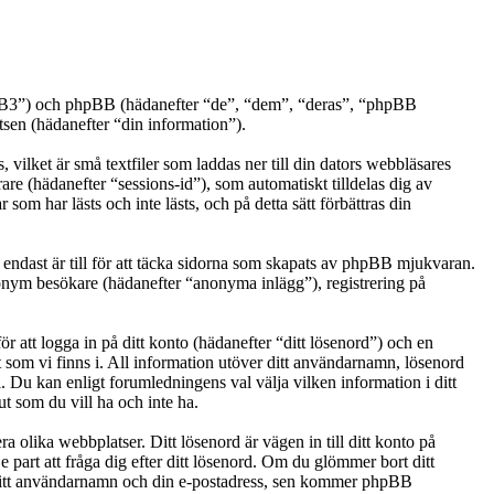
phpBB3”) och phpBB (hädanefter “de”, “dem”, “deras”, “phpBB
n (hädanefter “din information”).
vilket är små textfiler som laddas ner till din dators webbläsares
are (hädanefter “sessions-id”), som automatiskt tilldelas dig av
m har lästs och inte lästs, och på detta sätt förbättras din
ndast är till för att täcka sidorna som skapats av phpBB mjukvaran.
anonym besökare (hädanefter “anonyma inlägg”), registrering på
r att logga in på ditt konto (hädanefter “ditt lösenord”) och en
t som vi finns i. All information utöver ditt användarnamn, lösenord
. Du kan enligt forumledningens val välja vilken information i ditt
t som du vill ha och inte ha.
a olika webbplatser. Ditt lösenord är vägen in till ditt konto på
art att fråga dig efter ditt lösenord. Om du glömmer bort ditt
ditt användarnamn och din e-postadress, sen kommer phpBB