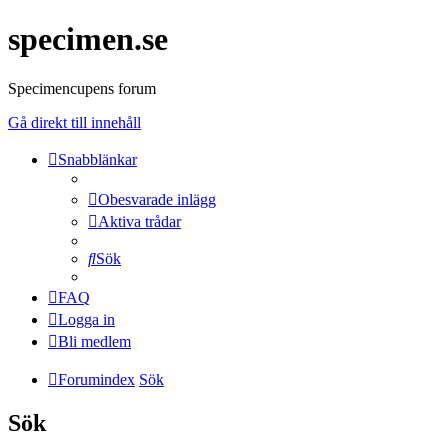
specimen.se
Specimencupens forum
Gå direkt till innehåll
Snabblänkar
Obesvarade inlägg
Aktiva trådar
Sök
FAQ
Logga in
Bli medlem
Forumindex
Sök
Sök