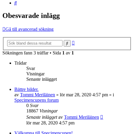
Sök
Obesvarade inlägg
Gå till avancerad sökning
Avancerad
Sök
sökning
Sökningen fann 3 träffar • Sida
1
av
1
Trådar
Svar
Visningar
Senaste inlägget
Bättre bilder.
av
Tommi Meriläinen
»
lör mar 28, 2020 4:57 pm
» i
Specimencupens forum
0
Svar
18867
Visningar
Senaste inlägget
av
Tommi Meriläinen
lör mar 28, 2020 4:57 pm
Välkomna till Specimencupen!