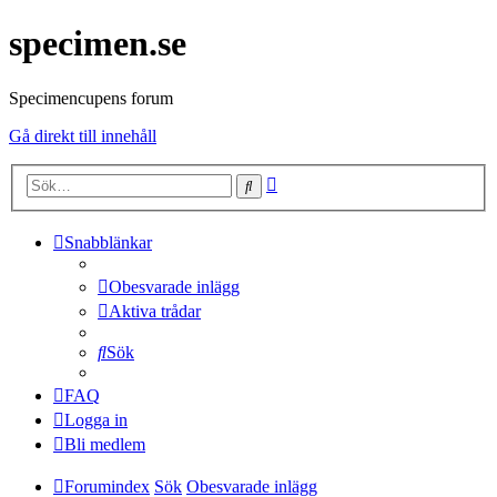
specimen.se
Specimencupens forum
Gå direkt till innehåll
Avancerad
Sök
sökning
Snabblänkar
Obesvarade inlägg
Aktiva trådar
Sök
FAQ
Logga in
Bli medlem
Forumindex
Sök
Obesvarade inlägg