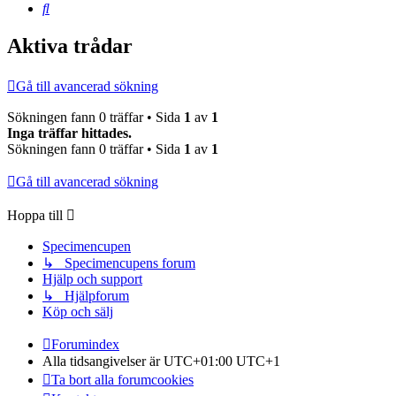
Sök
Aktiva trådar
Gå till avancerad sökning
Sökningen fann 0 träffar • Sida
1
av
1
Inga träffar hittades.
Sökningen fann 0 träffar • Sida
1
av
1
Gå till avancerad sökning
Hoppa till
Specimencupen
↳ Specimencupens forum
Hjälp och support
↳ Hjälpforum
Köp och sälj
Forumindex
Alla tidsangivelser är UTC+01:00 UTC+1
Ta bort alla forumcookies