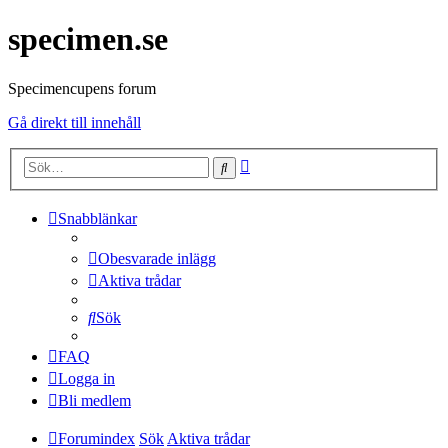
specimen.se
Specimencupens forum
Gå direkt till innehåll
Avancerad
Sök
sökning
Snabblänkar
Obesvarade inlägg
Aktiva trådar
Sök
FAQ
Logga in
Bli medlem
Forumindex
Sök
Aktiva trådar