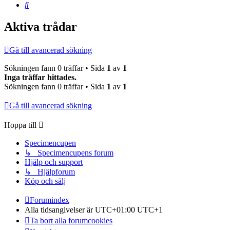
Sök
Aktiva trådar
Gå till avancerad sökning
Sökningen fann 0 träffar • Sida
1
av
1
Inga träffar hittades.
Sökningen fann 0 träffar • Sida
1
av
1
Gå till avancerad sökning
Hoppa till
Specimencupen
↳ Specimencupens forum
Hjälp och support
↳ Hjälpforum
Köp och sälj
Forumindex
Alla tidsangivelser är UTC+01:00 UTC+1
Ta bort alla forumcookies