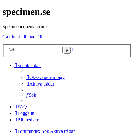
specimen.se
Specimencupens forum
Gå direkt till innehåll
Avancerad
Sök
sökning
Snabblänkar
Obesvarade inlägg
Aktiva trådar
Sök
FAQ
Logga in
Bli medlem
Forumindex
Sök
Aktiva trådar