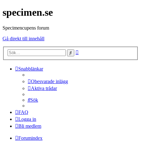
specimen.se
Specimencupens forum
Gå direkt till innehåll
Avancerad
Sök
sökning
Snabblänkar
Obesvarade inlägg
Aktiva trådar
Sök
FAQ
Logga in
Bli medlem
Forumindex