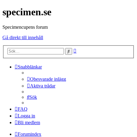
specimen.se
Specimencupens forum
Gå direkt till innehåll
Avancerad
Sök
sökning
Snabblänkar
Obesvarade inlägg
Aktiva trådar
Sök
FAQ
Logga in
Bli medlem
Forumindex