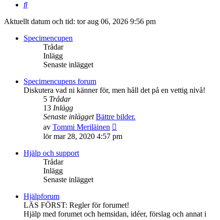
Sök
Aktuellt datum och tid: tor aug 06, 2026 9:56 pm
Specimencupen
Trådar
Inlägg
Senaste inlägget
Specimencupens forum
Diskutera vad ni känner för, men håll det på en vettig nivå!
5
Trådar
13
Inlägg
Senaste inlägget
Bättre bilder.
Gå
av
Tommi Meriläinen
till
lör mar 28, 2020 4:57 pm
det
senaste
Hjälp och support
inlägget
Trådar
Inlägg
Senaste inlägget
Hjälpforum
LÄS FÖRST: Regler för forumet!
Hjälp med forumet och hemsidan, idéer, förslag och annat i