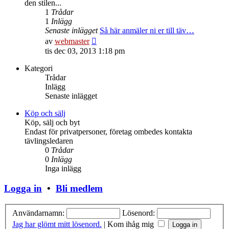
den stilen...
1
Trådar
1
Inlägg
Senaste inlägget
Så här anmäler ni er till täv…
Gå
av
webmaster
till
tis dec 03, 2013 1:18 pm
det
senaste
Kategori
inlägget
Trådar
Inlägg
Senaste inlägget
Köp och sälj
Köp, sälj och byt
Endast för privatpersoner, företag ombedes kontakta
tävlingsledaren
0
Trådar
0
Inlägg
Inga inlägg
Logga in
•
Bli medlem
Användarnamn:
Lösenord:
Jag har glömt mitt lösenord.
|
Kom ihåg mig