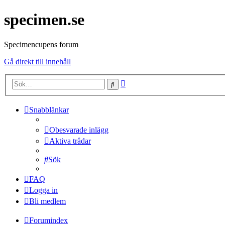
specimen.se
Specimencupens forum
Gå direkt till innehåll
Avancerad
Sök
sökning
Snabblänkar
Obesvarade inlägg
Aktiva trådar
Sök
FAQ
Logga in
Bli medlem
Forumindex