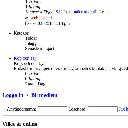
1
Trådar
1
Inlägg
Senaste inlägget
Så här anmäler ni er till täv…
Gå
av
webmaster
till
tis dec 03, 2013 1:18 pm
det
senaste
Kategori
inlägget
Trådar
Inlägg
Senaste inlägget
Köp och sälj
Köp, sälj och byt
Endast för privatpersoner, företag ombedes kontakta tävlingsle
0
Trådar
0
Inlägg
Inga inlägg
Logga in
•
Bli medlem
Användarnamn:
Lösenord:
Jag h
Vilka är online