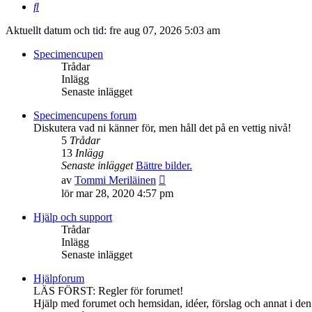
Sök
Aktuellt datum och tid: fre aug 07, 2026 5:03 am
Specimencupen
Trådar
Inlägg
Senaste inlägget
Specimencupens forum
Diskutera vad ni känner för, men håll det på en vettig nivå!
5
Trådar
13
Inlägg
Senaste inlägget
Bättre bilder.
Gå
av
Tommi Meriläinen
till
lör mar 28, 2020 4:57 pm
det
senaste
Hjälp och support
inlägget
Trådar
Inlägg
Senaste inlägget
Hjälpforum
LÄS FÖRST: Regler för forumet!
Hjälp med forumet och hemsidan, idéer, förslag och annat i den s