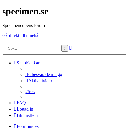
specimen.se
Specimencupens forum
Gå direkt till innehåll
Avancerad
Sök
sökning
Snabblänkar
Obesvarade inlägg
Aktiva trådar
Sök
FAQ
Logga in
Bli medlem
Forumindex