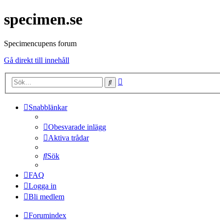
specimen.se
Specimencupens forum
Gå direkt till innehåll
Avancerad
Sök
sökning
Snabblänkar
Obesvarade inlägg
Aktiva trådar
Sök
FAQ
Logga in
Bli medlem
Forumindex