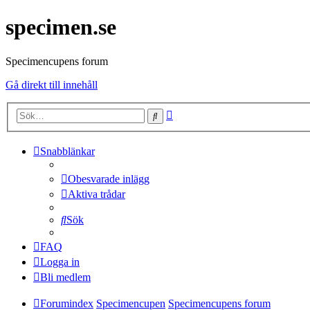
specimen.se
Specimencupens forum
Gå direkt till innehåll
Avancerad
Sök
sökning
Snabblänkar
Obesvarade inlägg
Aktiva trådar
Sök
FAQ
Logga in
Bli medlem
Forumindex
Specimencupen
Specimencupens forum