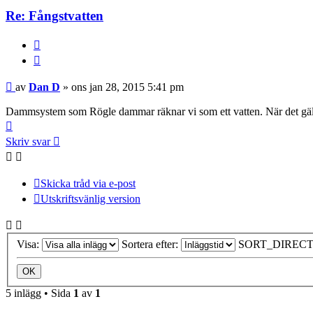
Re: Fångstvatten
BUTTON_REPORT
Citera
Inlägg
av
Dan D
»
ons jan 28, 2015 5:41 pm
Dammsystem som Rögle dammar räknar vi som ett vatten. När det gäller s
Upp
Skriv svar
Skicka tråd via e-post
Utskriftsvänlig version
Visa:
Sortera efter:
SORT_DIRECT
5 inlägg • Sida
1
av
1