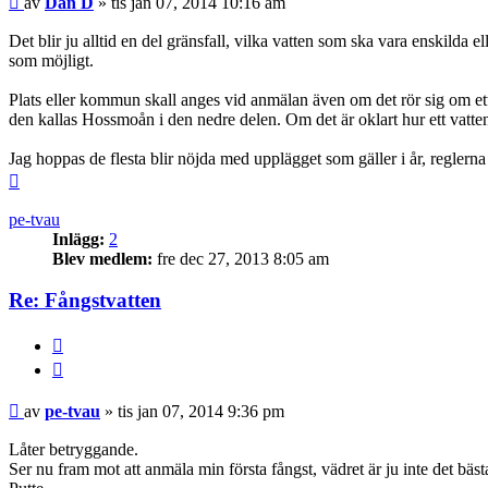
av
Dan D
»
tis jan 07, 2014 10:16 am
Det blir ju alltid en del gränsfall, vilka vatten som ska vara enskilda el
som möjligt.
Plats eller kommun skall anges vid anmälan även om det rör sig om ett
den kallas Hossmoån i den nedre delen. Om det är oklart hur ett vatten
Jag hoppas de flesta blir nöjda med upplägget som gäller i år, reglerna
Upp
pe-tvau
Inlägg:
2
Blev medlem:
fre dec 27, 2013 8:05 am
Re: Fångstvatten
BUTTON_REPORT
Citera
Inlägg
av
pe-tvau
»
tis jan 07, 2014 9:36 pm
Låter betryggande.
Ser nu fram mot att anmäla min första fångst, vädret är ju inte det bästa