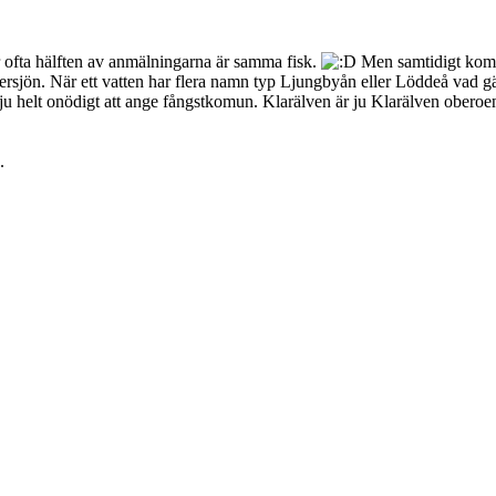
r ofta hälften av anmälningarna är samma fisk.
Men samtidigt komme
tersjön. När ett vatten har flera namn typ Ljungbyån eller Löddeå vad gä
 ju helt onödigt att ange fångstkomun. Klarälven är ju Klarälven obero
.