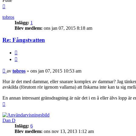
Putte
Upp
tobros
Inlägg:
1
Blev medlem:
ons jan 07, 2015 8:18 am
Re: Fångstvatten
BUTTON_REPORT
Citera
Inlägg
av
tobros
»
ons jan 07, 2015 10:53 am
Hur är det med dammar, eller snarare komplex av dammar? Jag tänker pr
avskilda (förutom rör igenom vallarna) att fiskarna inte kan ta sig me
En annan intressant gränsdragning är när det i en å eller älvs lopp är 
Upp
Dan D
Inlägg:
6
Blev medlem:
ons nov 13, 2013 1:12 am