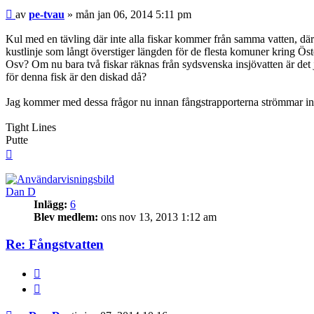
Inlägg
av
pe-tvau
»
mån jan 06, 2014 5:11 pm
Kul med en tävling där inte alla fiskar kommer från samma vatten, dä
kustlinje som långt överstiger längden för de flesta komuner kring Ös
Osv? Om nu bara två fiskar räknas från sydsvenska insjövatten är det
för denna fisk är den diskad då?
Jag kommer med dessa frågor nu innan fångstrapporterna strömmar in
Tight Lines
Putte
Upp
Dan D
Inlägg:
6
Blev medlem:
ons nov 13, 2013 1:12 am
Re: Fångstvatten
BUTTON_REPORT
Citera
Inlägg