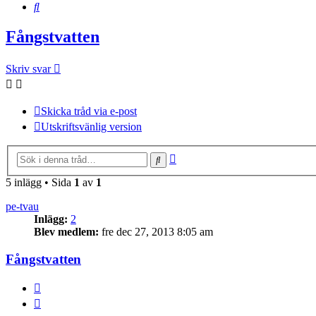
Sök
Fångstvatten
Skriv svar
Skicka tråd via e-post
Utskriftsvänlig version
Avancerad
Sök
sökning
5 inlägg • Sida
1
av
1
pe-tvau
Inlägg:
2
Blev medlem:
fre dec 27, 2013 8:05 am
Fångstvatten
BUTTON_REPORT
Citera