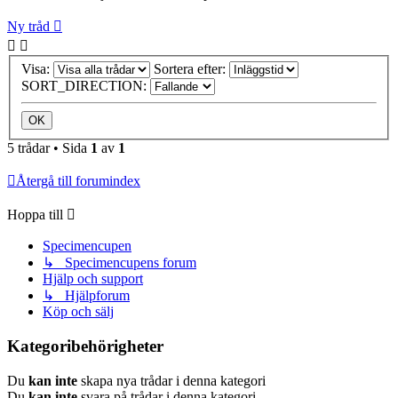
Ny tråd
Visa:
Sortera efter:
SORT_DIRECTION:
5 trådar • Sida
1
av
1
Återgå till forumindex
Hoppa till
Specimencupen
↳ Specimencupens forum
Hjälp och support
↳ Hjälpforum
Köp och sälj
Kategoribehörigheter
Du
kan inte
skapa nya trådar i denna kategori
Du
kan inte
svara på trådar i denna kategori