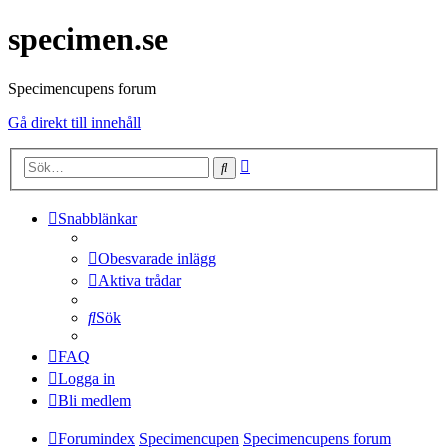
specimen.se
Specimencupens forum
Gå direkt till innehåll
Avancerad
Sök
sökning
Snabblänkar
Obesvarade inlägg
Aktiva trådar
Sök
FAQ
Logga in
Bli medlem
Forumindex
Specimencupen
Specimencupens forum