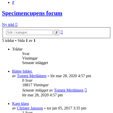
Sök
Specimencupens forum
Ny tråd
Avancerad
Sök
sökning
5 trådar • Sida
1
av
1
Trådar
Svar
Visningar
Senaste inlägget
Bättre bilder.
av
Tommi Meriläinen
»
lör mar 28, 2020 4:57 pm
0
Svar
18817
Visningar
Senaste inlägget
av
Tommi Meriläinen
lör mar 28, 2020 4:57 pm
Karp klass
av
Christer Jansson
»
tor jan 05, 2017 3:35 pm
1
Svar