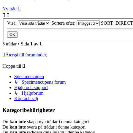
Ny tråd
Visa:
Sortera efter:
SORT_DIRECT
5 trådar • Sida
1
av
1
Återgå till forumindex
Hoppa till
Specimencupen
↳ Specimencupens forum
Hjälp och support
↳ Hjälpforum
Köp och sälj
Kategoribehörigheter
Du
kan inte
skapa nya trådar i denna kategori
Du
kan inte
svara på trådar i denna kategori
Du
kan inte
redigera dina inlägg i denna kategori