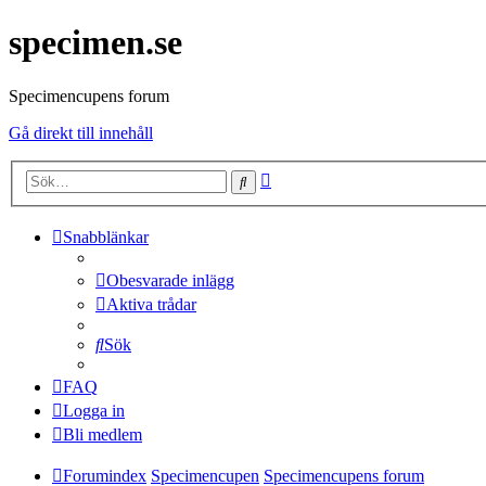
specimen.se
Specimencupens forum
Gå direkt till innehåll
Avancerad
Sök
sökning
Snabblänkar
Obesvarade inlägg
Aktiva trådar
Sök
FAQ
Logga in
Bli medlem
Forumindex
Specimencupen
Specimencupens forum