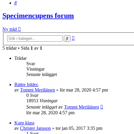
Sök
Specimencupens forum
Ny tråd
Avancerad
Sök
sökning
5 trådar • Sida
1
av
1
Trådar
Svar
Visningar
Senaste inlägget
Bättre bilder.
av
Tommi Meriläinen
»
lör mar 28, 2020 4:57 pm
0
Svar
18953
Visningar
Senaste inlägget
av
Tommi Meriläinen
lör mar 28, 2020 4:57 pm
Karp klass
av
Christer Jansson
»
tor jan 05, 2017 3:35 pm
1
Svar