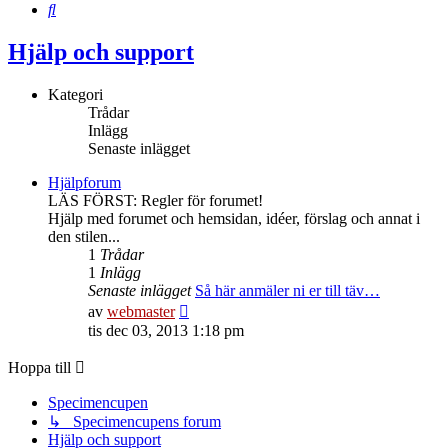
Sök
Hjälp och support
Kategori
Trådar
Inlägg
Senaste inlägget
Hjälpforum
LÄS FÖRST: Regler för forumet!
Hjälp med forumet och hemsidan, idéer, förslag och annat i
den stilen...
1
Trådar
1
Inlägg
Senaste inlägget
Så här anmäler ni er till täv…
Gå
av
webmaster
till
tis dec 03, 2013 1:18 pm
det
senaste
Hoppa till
inlägget
Specimencupen
↳ Specimencupens forum
Hjälp och support