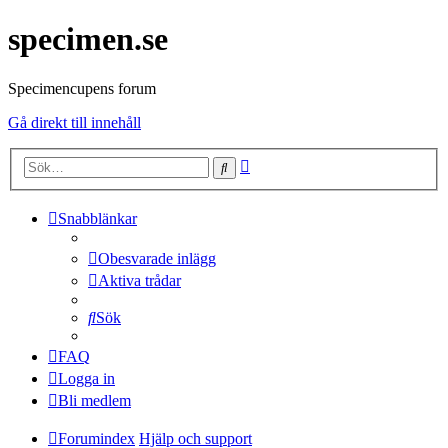
specimen.se
Specimencupens forum
Gå direkt till innehåll
Avancerad
Sök
sökning
Snabblänkar
Obesvarade inlägg
Aktiva trådar
Sök
FAQ
Logga in
Bli medlem
Forumindex
Hjälp och support