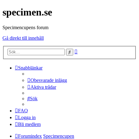
specimen.se
Specimencupens forum
Gå direkt till innehåll
Avancerad
Sök
sökning
Snabblänkar
Obesvarade inlägg
Aktiva trådar
Sök
FAQ
Logga in
Bli medlem
Forumindex
Specimencupen