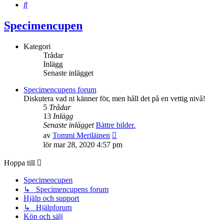
Sök
Specimencupen
Kategori
Trådar
Inlägg
Senaste inlägget
Specimencupens forum
Diskutera vad ni känner för, men håll det på en vettig nivå!
5
Trådar
13
Inlägg
Senaste inlägget
Bättre bilder.
Gå
av
Tommi Meriläinen
till
lör mar 28, 2020 4:57 pm
det
senaste
Hoppa till
inlägget
Specimencupen
↳ Specimencupens forum
Hjälp och support
↳ Hjälpforum
Köp och sälj