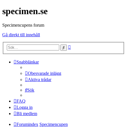
specimen.se
Specimencupens forum
Gå direkt till innehåll
Avancerad
Sök
sökning
Snabblänkar
Obesvarade inlägg
Aktiva trådar
Sök
FAQ
Logga in
Bli medlem
Forumindex
Specimencupen