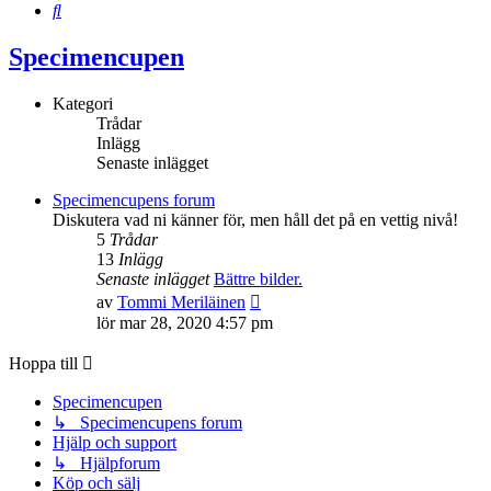
Sök
Specimencupen
Kategori
Trådar
Inlägg
Senaste inlägget
Specimencupens forum
Diskutera vad ni känner för, men håll det på en vettig nivå!
5
Trådar
13
Inlägg
Senaste inlägget
Bättre bilder.
Gå
av
Tommi Meriläinen
till
lör mar 28, 2020 4:57 pm
det
senaste
Hoppa till
inlägget
Specimencupen
↳ Specimencupens forum
Hjälp och support
↳ Hjälpforum
Köp och sälj