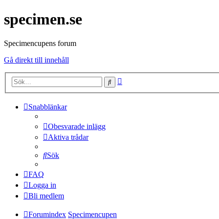
specimen.se
Specimencupens forum
Gå direkt till innehåll
Avancerad
Sök
sökning
Snabblänkar
Obesvarade inlägg
Aktiva trådar
Sök
FAQ
Logga in
Bli medlem
Forumindex
Specimencupen