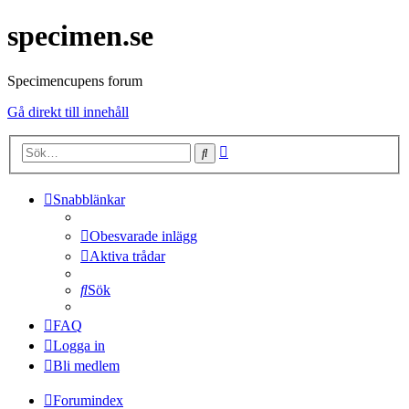
specimen.se
Specimencupens forum
Gå direkt till innehåll
Avancerad
Sök
sökning
Snabblänkar
Obesvarade inlägg
Aktiva trådar
Sök
FAQ
Logga in
Bli medlem
Forumindex