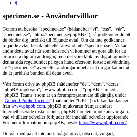
Sök
specimen.se - Användarvillkor
Genom att besöka “specimen.se” (hädanefter “vi”, “oss”, “vår”,
“specimen.se”, “http://specimen.se/phpBB3”), så godkänner du att
du binder dig juridiskt till följande avtal. Om du inte godkänner
följande avtal, besök inte eller använd inte “specimen.se”. Vi kan
ändra detta avtal när som helst och vi kommer att göra allt för att
informera dig om ändringar, men det vore klokt av dig att granska
denna sida regelbundet på egen hand eftersom fortsatt användning
av “specimen.se” även efter ändringar innebär att du godkänner att
du är juridiskt bunden till detta avtal.
Vårt forum drivs av phpBB (hädanefter “de”, “dem”, “deras”,
“phpBB mjukvara”, “www.phpbb.com”, “phpBB Limited”,
“phpBB Teams”) som är en forumprogramvara tillgänglig under
“
General Public License
” (hädanefter “GPL”) och kan laddas ner
från
www.phpbb.com
. phpBB mjukvaran främjar endast
Internetbaserade diskussioner, phpBB Limited är inte ansvariga för
vad vi tillåter och/eller förbjuder för innehåll och/eller uppförande.
För mer information om phpBB, besök
https://www.phpbb.com/
.
Du går med på att inte posta något grovt, obscent, vulgärt,