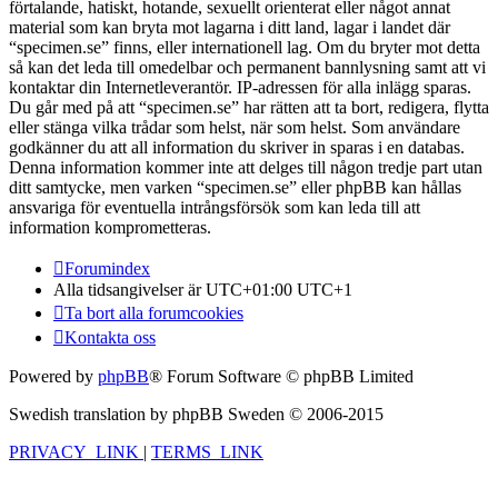
förtalande, hatiskt, hotande, sexuellt orienterat eller något annat
material som kan bryta mot lagarna i ditt land, lagar i landet där
“specimen.se” finns, eller internationell lag. Om du bryter mot detta
så kan det leda till omedelbar och permanent bannlysning samt att vi
kontaktar din Internetleverantör. IP-adressen för alla inlägg sparas.
Du går med på att “specimen.se” har rätten att ta bort, redigera, flytta
eller stänga vilka trådar som helst, när som helst. Som användare
godkänner du att all information du skriver in sparas i en databas.
Denna information kommer inte att delges till någon tredje part utan
ditt samtycke, men varken “specimen.se” eller phpBB kan hållas
ansvariga för eventuella intrångsförsök som kan leda till att
information komprometteras.
Forumindex
Alla tidsangivelser är UTC+01:00 UTC+1
Ta bort alla forumcookies
Kontakta oss
Powered by
phpBB
® Forum Software © phpBB Limited
Swedish translation by phpBB Sweden © 2006-2015
PRIVACY_LINK
|
TERMS_LINK