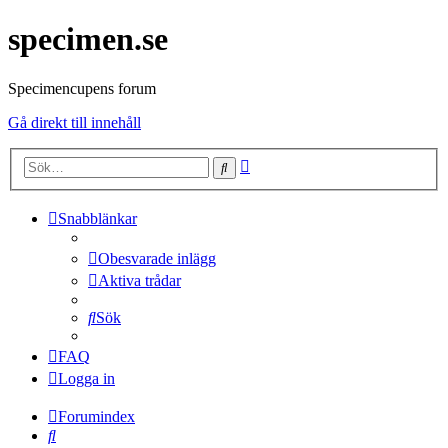
specimen.se
Specimencupens forum
Gå direkt till innehåll
Avancerad
Sök
sökning
Snabblänkar
Obesvarade inlägg
Aktiva trådar
Sök
FAQ
Logga in
Forumindex
Sök