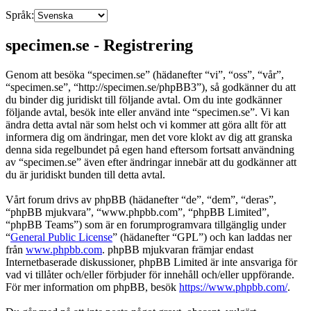
Språk:
specimen.se - Registrering
Genom att besöka “specimen.se” (hädanefter “vi”, “oss”, “vår”,
“specimen.se”, “http://specimen.se/phpBB3”), så godkänner du att
du binder dig juridiskt till följande avtal. Om du inte godkänner
följande avtal, besök inte eller använd inte “specimen.se”. Vi kan
ändra detta avtal när som helst och vi kommer att göra allt för att
informera dig om ändringar, men det vore klokt av dig att granska
denna sida regelbundet på egen hand eftersom fortsatt användning
av “specimen.se” även efter ändringar innebär att du godkänner att
du är juridiskt bunden till detta avtal.
Vårt forum drivs av phpBB (hädanefter “de”, “dem”, “deras”,
“phpBB mjukvara”, “www.phpbb.com”, “phpBB Limited”,
“phpBB Teams”) som är en forumprogramvara tillgänglig under
“
General Public License
” (hädanefter “GPL”) och kan laddas ner
från
www.phpbb.com
. phpBB mjukvaran främjar endast
Internetbaserade diskussioner, phpBB Limited är inte ansvariga för
vad vi tillåter och/eller förbjuder för innehåll och/eller uppförande.
För mer information om phpBB, besök
https://www.phpbb.com/
.