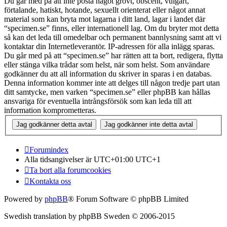
Du går med på att inte posta något grovt, obscent, vulgärt,
förtalande, hatiskt, hotande, sexuellt orienterat eller något annat
material som kan bryta mot lagarna i ditt land, lagar i landet där
“specimen.se” finns, eller internationell lag. Om du bryter mot detta
så kan det leda till omedelbar och permanent bannlysning samt att vi
kontaktar din Internetleverantör. IP-adressen för alla inlägg sparas.
Du går med på att “specimen.se” har rätten att ta bort, redigera, flytta
eller stänga vilka trådar som helst, när som helst. Som användare
godkänner du att all information du skriver in sparas i en databas.
Denna information kommer inte att delges till någon tredje part utan
ditt samtycke, men varken “specimen.se” eller phpBB kan hållas
ansvariga för eventuella intrångsförsök som kan leda till att
information komprometteras.
Forumindex
Alla tidsangivelser är UTC+01:00 UTC+1
Ta bort alla forumcookies
Kontakta oss
Powered by
phpBB
® Forum Software © phpBB Limited
Swedish translation by phpBB Sweden © 2006-2015