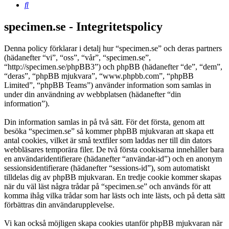
Sök
specimen.se - Integritetspolicy
Denna policy förklarar i detalj hur “specimen.se” och deras partners
(hädanefter “vi”, “oss”, “vår”, “specimen.se”,
“http://specimen.se/phpBB3”) och phpBB (hädanefter “de”, “dem”,
“deras”, “phpBB mjukvara”, “www.phpbb.com”, “phpBB
Limited”, “phpBB Teams”) använder information som samlas in
under din användning av webbplatsen (hädanefter “din
information”).
Din information samlas in på två sätt. För det första, genom att
besöka “specimen.se” så kommer phpBB mjukvaran att skapa ett
antal cookies, vilket är små textfiler som laddas ner till din dators
webbläsares temporära filer. De två första cookisarna innehåller bara
en användaridentifierare (hädanefter “användar-id”) och en anonym
sessionsidentifierare (hädanefter “sessions-id”), som automatiskt
tilldelas dig av phpBB mjukvaran. En tredje cookie kommer skapas
när du väl läst några trådar på “specimen.se” och används för att
komma ihåg vilka trådar som har lästs och inte lästs, och på detta sätt
förbättras din användarupplevelse.
Vi kan också möjligen skapa cookies utanför phpBB mjukvaran när