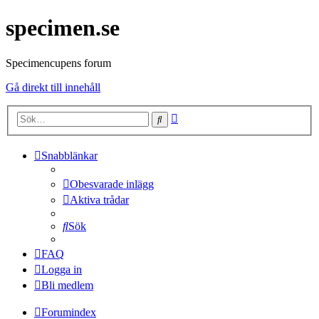
specimen.se
Specimencupens forum
Gå direkt till innehåll
Avancerad
Sök
sökning
Snabblänkar
Obesvarade inlägg
Aktiva trådar
Sök
FAQ
Logga in
Bli medlem
Forumindex