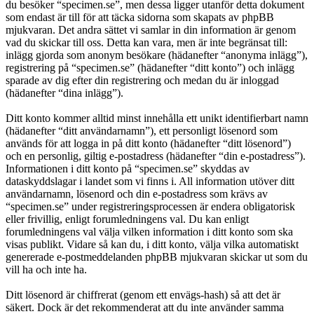
du besöker “specimen.se”, men dessa ligger utanför detta dokument
som endast är till för att täcka sidorna som skapats av phpBB
mjukvaran. Det andra sättet vi samlar in din information är genom
vad du skickar till oss. Detta kan vara, men är inte begränsat till:
inlägg gjorda som anonym besökare (hädanefter “anonyma inlägg”),
registrering på “specimen.se” (hädanefter “ditt konto”) och inlägg
sparade av dig efter din registrering och medan du är inloggad
(hädanefter “dina inlägg”).
Ditt konto kommer alltid minst innehålla ett unikt identifierbart namn
(hädanefter “ditt användarnamn”), ett personligt lösenord som
används för att logga in på ditt konto (hädanefter “ditt lösenord”)
och en personlig, giltig e-postadress (hädanefter “din e-postadress”).
Informationen i ditt konto på “specimen.se” skyddas av
dataskyddslagar i landet som vi finns i. All information utöver ditt
användarnamn, lösenord och din e-postadress som krävs av
“specimen.se” under registreringsprocessen är endera obligatorisk
eller frivillig, enligt forumledningens val. Du kan enligt
forumledningens val välja vilken information i ditt konto som ska
visas publikt. Vidare så kan du, i ditt konto, välja vilka automatiskt
genererade e-postmeddelanden phpBB mjukvaran skickar ut som du
vill ha och inte ha.
Ditt lösenord är chiffrerat (genom ett envägs-hash) så att det är
säkert. Dock är det rekommenderat att du inte använder samma