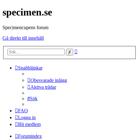
specimen.se
Specimencupens forum
Gå direkt till innehåll
Avancerad
Sök
sökning
Snabblänkar
Obesvarade inlägg
Aktiva trådar
Sök
FAQ
Logga in
Bli medlem
Forumindex