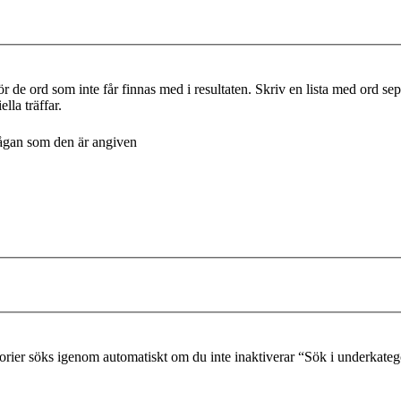
r de ord som inte får finnas med i resultaten. Skriv en lista med ord s
lla träffar.
frågan som den är angiven
gorier söks igenom automatiskt om du inte inaktiverar “Sök i underkateg