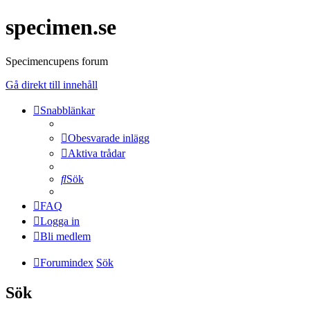
specimen.se
Specimencupens forum
Gå direkt till innehåll
Snabblänkar
Obesvarade inlägg
Aktiva trådar
Sök
FAQ
Logga in
Bli medlem
Forumindex
Sök
Sök