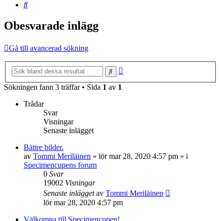
Sök
Obesvarade inlägg
Gå till avancerad sökning
Avancerad
Sök
sökning
Sökningen fann 3 träffar • Sida
1
av
1
Trådar
Svar
Visningar
Senaste inlägget
Bättre bilder.
av
Tommi Meriläinen
»
lör mar 28, 2020 4:57 pm
» i
Specimencupens forum
0
Svar
19002
Visningar
Senaste inlägget
av
Tommi Meriläinen
lör mar 28, 2020 4:57 pm
Välkomna till Specimencupen!