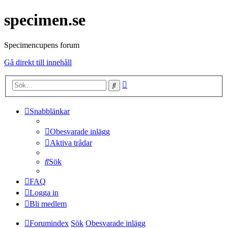
specimen.se
Specimencupens forum
Gå direkt till innehåll
Avancerad
Sök
sökning
Snabblänkar
Obesvarade inlägg
Aktiva trådar
Sök
FAQ
Logga in
Bli medlem
Forumindex
Sök
Obesvarade inlägg