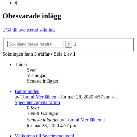
Sök
Obesvarade inlägg
Gå till avancerad sökning
Avancerad
Sök
sökning
Sökningen fann 3 träffar • Sida
1
av
1
Trådar
Svar
Visningar
Senaste inlägget
Bättre bilder.
av
Tommi Meriläinen
»
lör mar 28, 2020 4:57 pm
» i
Specimencupens forum
0
Svar
18988
Visningar
Senaste inlägget
av
Tommi Meriläinen
lör mar 28, 2020 4:57 pm
Välkomna till Specimencupen!