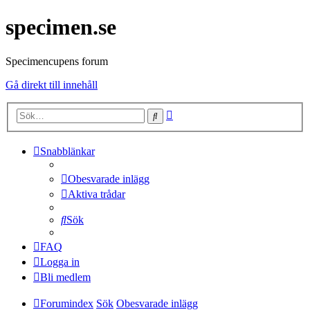
specimen.se
Specimencupens forum
Gå direkt till innehåll
Avancerad
Sök
sökning
Snabblänkar
Obesvarade inlägg
Aktiva trådar
Sök
FAQ
Logga in
Bli medlem
Forumindex
Sök
Obesvarade inlägg