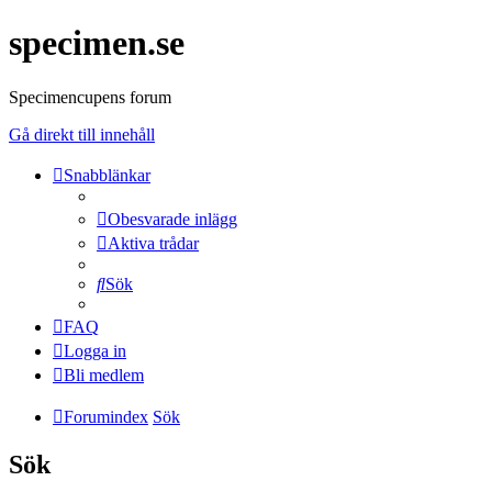
specimen.se
Specimencupens forum
Gå direkt till innehåll
Snabblänkar
Obesvarade inlägg
Aktiva trådar
Sök
FAQ
Logga in
Bli medlem
Forumindex
Sök
Sök