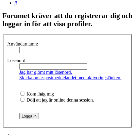
Sök
Forumet kräver att du registrerar dig och
loggar in för att visa profiler.
Användarnamn:
Lösenord:
Jag har glömt mitt lösenord.
Skicka om e-postmeddelandet med aktiveringslänken.
Kom ihåg mig
Dölj att jag är online denna session.