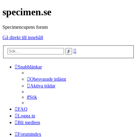
specimen.se
Specimencupens forum
Gå direkt till innehåll
Avancerad
Sök
sökning
Snabblänkar
Obesvarade inlägg
Aktiva trådar
Sök
FAQ
Logga in
Bli medlem
Forumindex