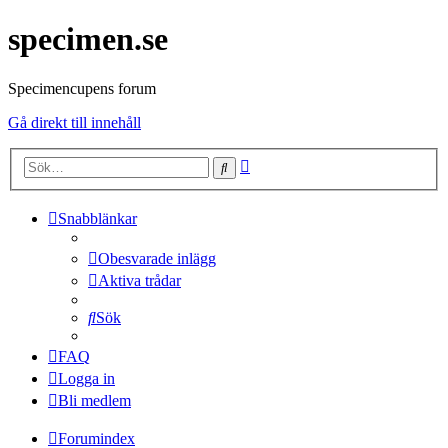
specimen.se
Specimencupens forum
Gå direkt till innehåll
Avancerad
Sök
sökning
Snabblänkar
Obesvarade inlägg
Aktiva trådar
Sök
FAQ
Logga in
Bli medlem
Forumindex