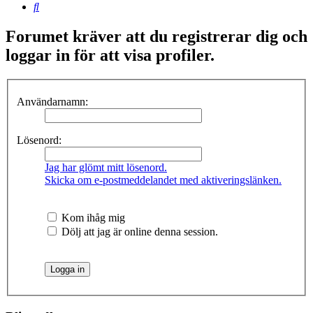
Sök
Forumet kräver att du registrerar dig och
loggar in för att visa profiler.
Användarnamn:
Lösenord:
Jag har glömt mitt lösenord.
Skicka om e-postmeddelandet med aktiveringslänken.
Kom ihåg mig
Dölj att jag är online denna session.