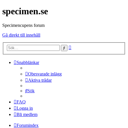
specimen.se
Specimencupens forum
Gå direkt till innehåll
Avancerad
Sök
sökning
Snabblänkar
Obesvarade inlägg
Aktiva trådar
Sök
FAQ
Logga in
Bli medlem
Forumindex