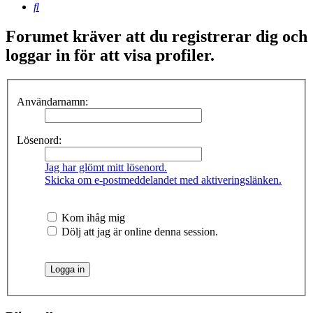
Sök
Forumet kräver att du registrerar dig och
loggar in för att visa profiler.
Användarnamn:
Lösenord:
Jag har glömt mitt lösenord.
Skicka om e-postmeddelandet med aktiveringslänken.
Kom ihåg mig
Dölj att jag är online denna session.