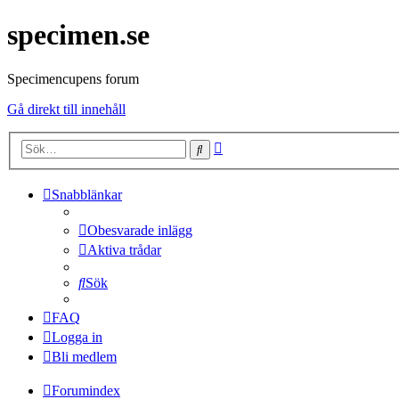
specimen.se
Specimencupens forum
Gå direkt till innehåll
Avancerad
Sök
sökning
Snabblänkar
Obesvarade inlägg
Aktiva trådar
Sök
FAQ
Logga in
Bli medlem
Forumindex