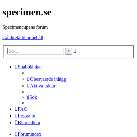
specimen.se
Specimencupens forum
Gå direkt till innehåll
Avancerad
Sök
sökning
Snabblänkar
Obesvarade inlägg
Aktiva trådar
Sök
FAQ
Logga in
Bli medlem
Forumindex