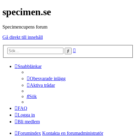
specimen.se
Specimencupens forum
Gå direkt till innehåll
Avancerad
Sök
sökning
Snabblänkar
Obesvarade inlägg
Aktiva trådar
Sök
FAQ
Logga in
Bli medlem
Forumindex
Kontakta en forumadministratör