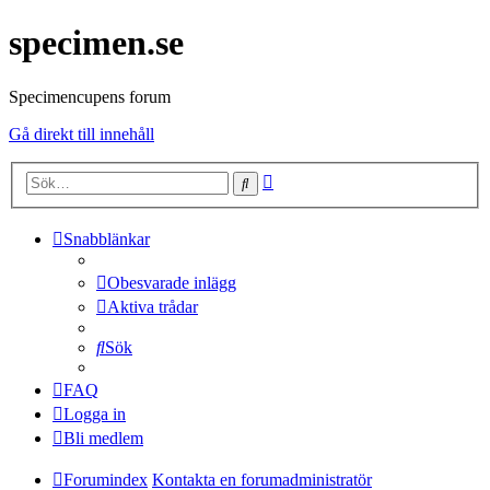
specimen.se
Specimencupens forum
Gå direkt till innehåll
Avancerad
Sök
sökning
Snabblänkar
Obesvarade inlägg
Aktiva trådar
Sök
FAQ
Logga in
Bli medlem
Forumindex
Kontakta en forumadministratör