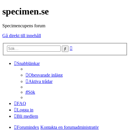
specimen.se
Specimencupens forum
Gå direkt till innehåll
Avancerad
Sök
sökning
Snabblänkar
Obesvarade inlägg
Aktiva trådar
Sök
FAQ
Logga in
Bli medlem
Forumindex
Kontakta en forumadministratör