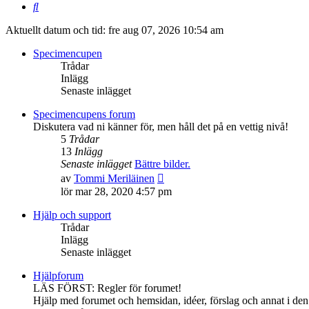
Sök
Aktuellt datum och tid: fre aug 07, 2026 10:54 am
Specimencupen
Trådar
Inlägg
Senaste inlägget
Specimencupens forum
Diskutera vad ni känner för, men håll det på en vettig nivå!
5
Trådar
13
Inlägg
Senaste inlägget
Bättre bilder.
Gå
av
Tommi Meriläinen
till
lör mar 28, 2020 4:57 pm
det
senaste
Hjälp och support
inlägget
Trådar
Inlägg
Senaste inlägget
Hjälpforum
LÄS FÖRST: Regler för forumet!
Hjälp med forumet och hemsidan, idéer, förslag och annat i den s