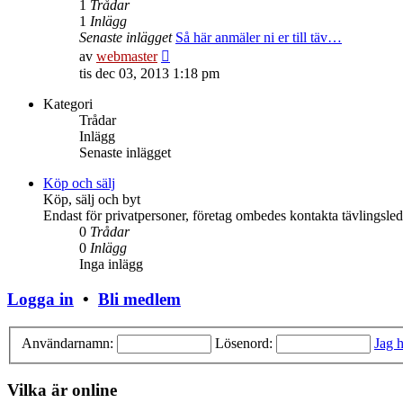
1
Trådar
1
Inlägg
Senaste inlägget
Så här anmäler ni er till täv…
Gå
av
webmaster
till
tis dec 03, 2013 1:18 pm
det
senaste
Kategori
inlägget
Trådar
Inlägg
Senaste inlägget
Köp och sälj
Köp, sälj och byt
Endast för privatpersoner, företag ombedes kontakta tävlingsle
0
Trådar
0
Inlägg
Inga inlägg
Logga in
•
Bli medlem
Användarnamn:
Lösenord:
Jag h
Vilka är online