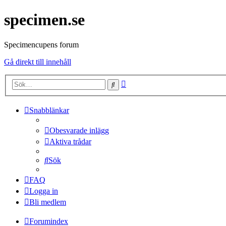
specimen.se
Specimencupens forum
Gå direkt till innehåll
Avancerad
Sök
sökning
Snabblänkar
Obesvarade inlägg
Aktiva trådar
Sök
FAQ
Logga in
Bli medlem
Forumindex